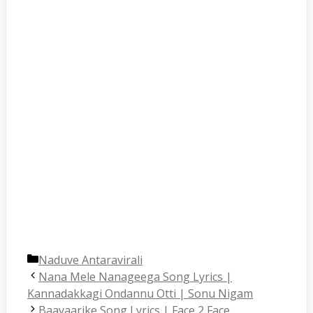
Categories
Naduve Antaravirali
Post
Nana Mele Nanageega Song Lyrics |
navigation
Kannadakkagi Ondannu Otti | Sonu Nigam
Baayaarike Song Lyrics | Face 2 Face